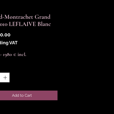
rd-Montrachet Grand
2010 LEFLAIVE Blanc
Price
0.00
ding VAT
--- 1980 € incl.
y
*
Add to Cart