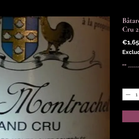
Bâta
Cru 
€1,65
Exclu
"" ----
Quantit