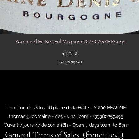
Pommard En Brescul Magnum 2023 CARRE Rouge
Quick View
Price
€125.00
Excluding VAT
Domaine des VIns: 16 place de la Halle - 21200 BEAUNE
thomas @ domaine - des - vins . com - +33380259495
Ouvert 7 jours /7 de 10h à 18h - Open 7 days 10am to 6pm
General Terms of Sales (french text)