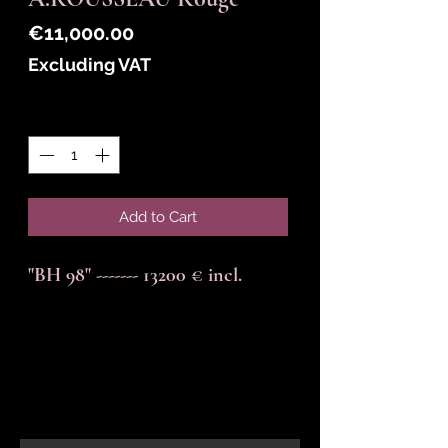
Price
€11,000.00
Excluding VAT
Quantity
*
Add to Cart
"BH 98" ------- 13200 € incl.
En-tête 6