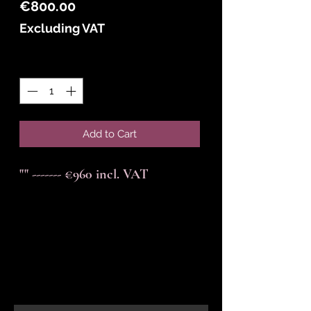
Price
€800.00
Excluding VAT
Quantity
*
Add to Cart
"" ------- €960 incl. VAT
En-tête 6