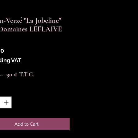
-Verzé "La Jobeline"
 Domaines LEFLAIVE
Price
00
ding VAT
----  90 € T.T.C.
y
*
Add to Cart