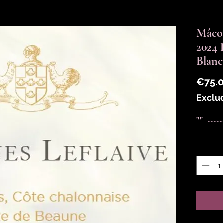
Mâcon
2024
Blanc
€75.
Exclu
""  ---
Quantit