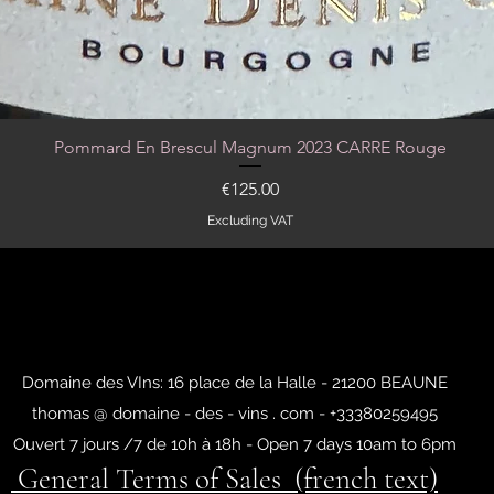
Pommard En Brescul Magnum 2023 CARRE Rouge
Quick View
Price
€125.00
Excluding VAT
Domaine des VIns: 16 place de la Halle - 21200 BEAUNE
thomas @ domaine - des - vins . com - +33380259495
Ouvert 7 jours /7 de 10h à 18h - Open 7 days 10am to 6pm
General Terms of Sales (french text)