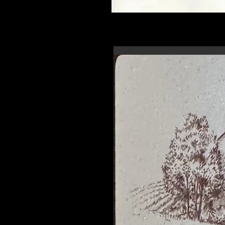
En-tête 6