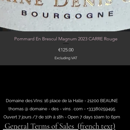
Pommard En Brescul Magnum 2023 CARRE Rouge
Quick View
Price
€125.00
Excluding VAT
Domaine des VIns: 16 place de la Halle - 21200 BEAUNE
thomas @ domaine - des - vins . com - +33380259495
Ouvert 7 jours /7 de 10h à 18h - Open 7 days 10am to 6pm
General Terms of Sales (french text)