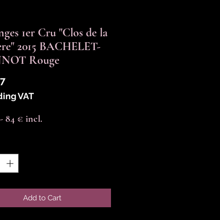
ges 1er Cru "Clos de la
ère" 2015 BACHELET-
NOT Rouge
Price
17
ding VAT
-- 84 € incl.
y
*
Add to Cart