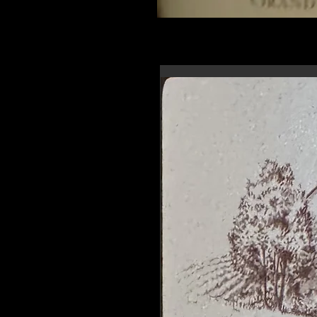
En-tête 6