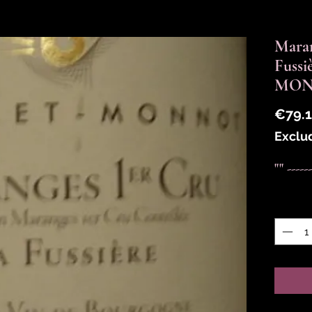
Maran
Fussi
MON
€79.
Exclu
"" -----
Quantit