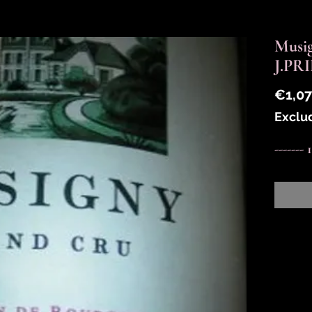
Musig
J.PR
€1,07
Exclu
-------