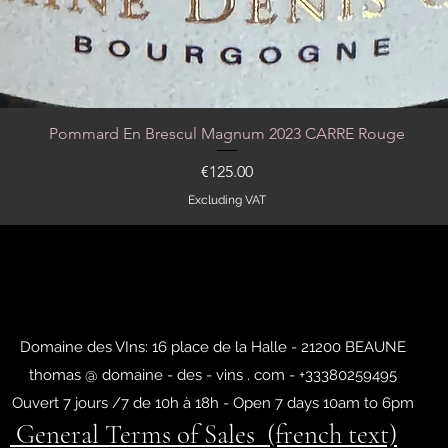
Pommard En Brescul Magnum 2023 CARRE Rouge
Quick View
Price
€125.00
Excluding VAT
Domaine des VIns: 16 place de la Halle - 21200 BEAUNE
thomas @ domaine - des - vins . com - +33380259495
Ouvert 7 jours /7 de 10h à 18h - Open 7 days 10am to 6pm
General Terms of Sales (french text)