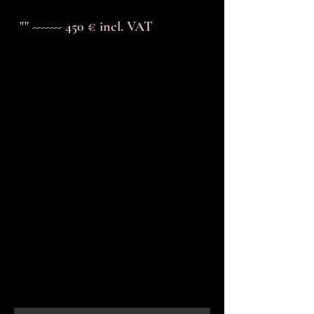
"" ------- 450 € incl. VAT
En-tête 6