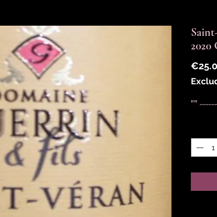
Saint
2020
€25.
Exclu
"" -----
Quantit