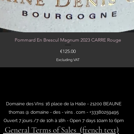
Pommard En Brescul Magnum 2023 CARRE Rouge
Quick View
Price
€125.00
Excluding VAT
Domaine des VIns: 16 place de la Halle - 21200 BEAUNE
thomas @ domaine - des - vins . com - +33380259495
Ouvert 7 jours /7 de 10h à 18h - Open 7 days 10am to 6pm
General Terms of Sales (french text)