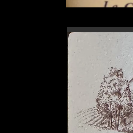
En-tête 6