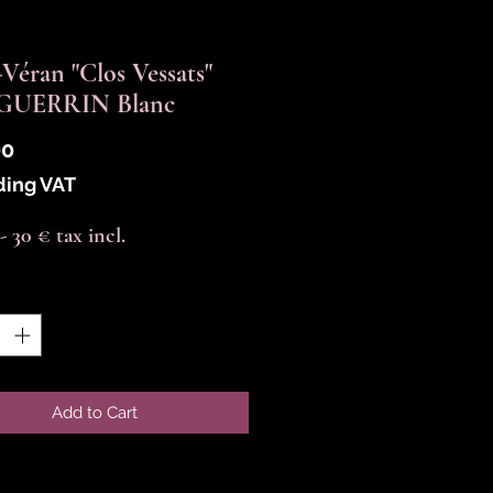
-Véran "Clos Vessats"
 GUERRIN Blanc
Price
00
ding VAT
-- 30 € tax incl.
y
*
Add to Cart