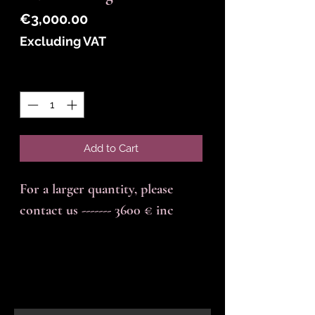
Price
€3,000.00
Excluding VAT
Quantity
*
Add to Cart
For a larger quantity, please
contact us ------- 3600 € inc
En-tête 6