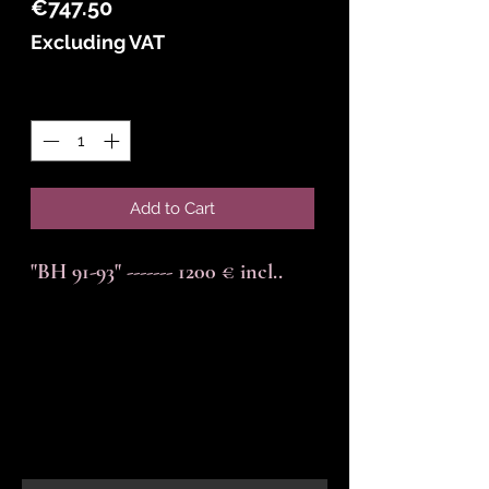
Price
€747.50
Excluding VAT
Quantity
*
Add to Cart
"BH 91-93" ------- 1200 € incl..
En-tête 6