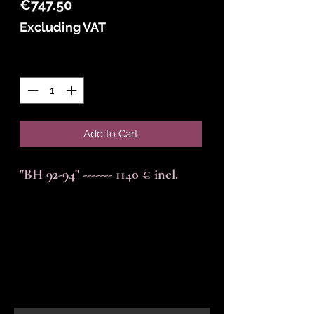
Price
€747.50
Excluding VAT
Quantity
*
Add to Cart
"BH 92-94" ------- 1140 € incl.
En-tête 6