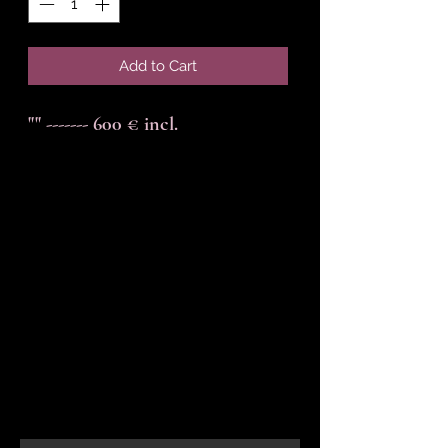
Add to Cart
"" ------- 600 € incl.
En-tête 6