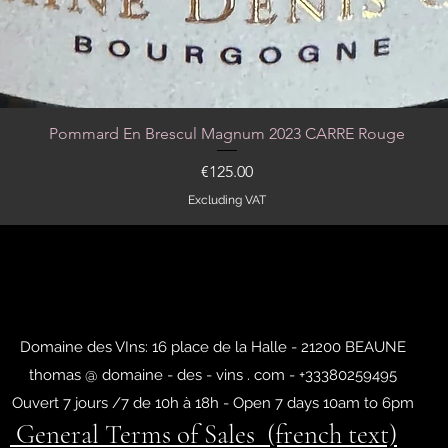
Pommard En Brescul Magnum 2023 CARRE Rouge
Quick View
Price
€125.00
Excluding VAT
Domaine des VIns: 16 place de la Halle - 21200 BEAUNE
thomas @ domaine - des - vins . com - +33380259495
Ouvert 7 jours /7 de 10h à 18h - Open 7 days 10am to 6pm
General Terms of Sales (french text)