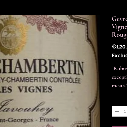
Gevre
Vign
Roug
€120
Exclu
"Robus
except
meats."
Quantit