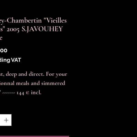
y-Chambertin "Vieilles
es" 2005 S.JAVOUHEY
e
Price
.00
ding VAT
t, deep and direct. For your
ionnal meals and simmered
 ------- 144 € incl.
y
*