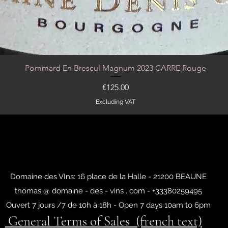
Pommard En Brescul Magnum 2023 CARRE Rouge
Quick View
Price
€125.00
Excluding VAT
Domaine des VIns: 16 place de la Halle - 21200 BEAUNE
thomas @ domaine - des - vins . com - +33380259495
Ouvert 7 jours /7 de 10h à 18h - Open 7 days 10am to 6pm
General Terms of Sales (french text)