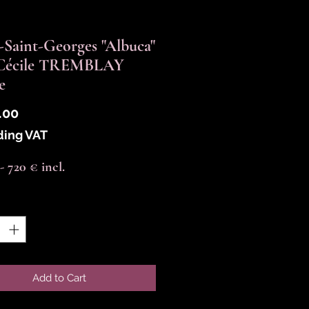
-Saint-Georges "Albuca"
 Cécile TREMBLAY
e
Price
.00
ding VAT
-- 720 € incl.
y
*
Add to Cart