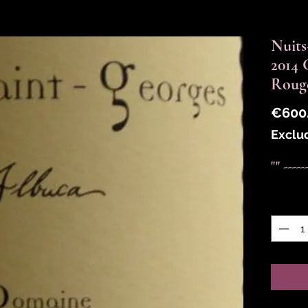
Nuits
2014
Roug
€600
Exclu
"" -----
Quantit