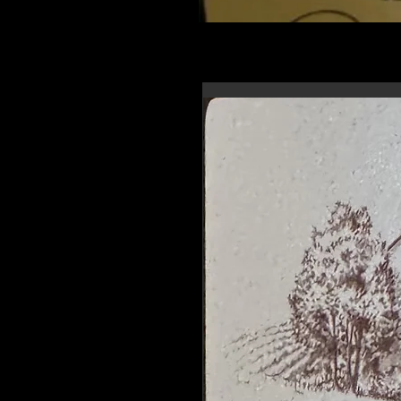
En-tête 6