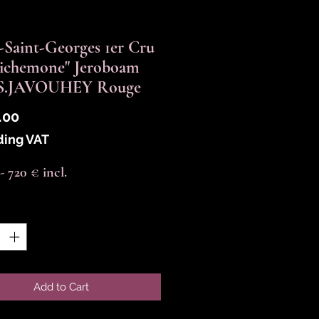
-Saint-Georges 1er Cru
Richemone" Jeroboam
 S.JAVOUHEY Rouge
Price
.00
ding VAT
-- 720 € incl.
y
*
Add to Cart