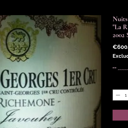
Nuits
"La 
2002
€600
Exclu
"" -----
Quantit