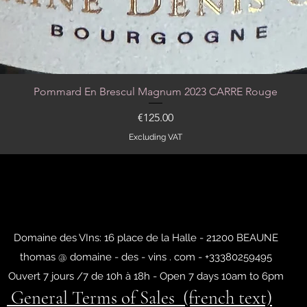
Pommard En Brescul Magnum 2023 CARRE Rouge
Quick View
Price
€125.00
Excluding VAT
Domaine des VIns: 16 place de la Halle - 21200 BEAUNE
thomas @ domaine - des - vins . com - +33380259495
Ouvert 7 jours /7 de 10h à 18h - Open 7 days 10am to 6pm
General Terms of Sales (french text)